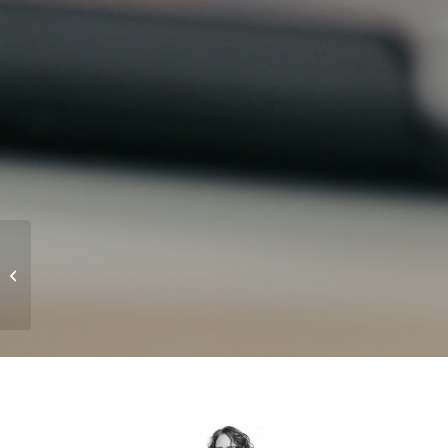
Hvilken sprogtjeneste
har du brug for?