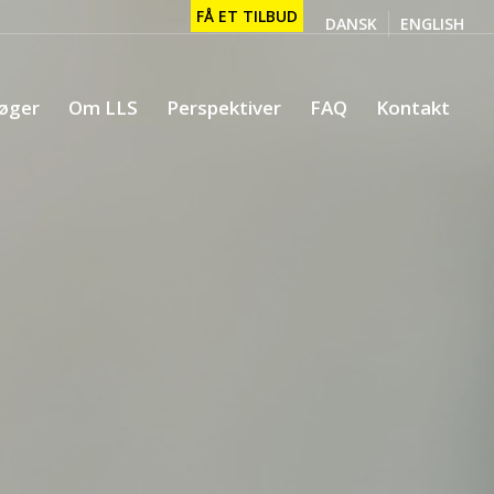
FÅ ET TILBUD
DANSK
ENGLISH
øger
Om LLS
Perspektiver
FAQ
Kontakt