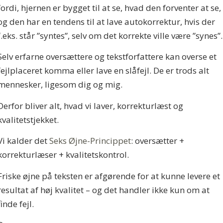
fordi, hjernen er bygget til at se, hvad den forventer at se,
og den har en tendens til at lave autokorrektur, hvis der
f.eks. står ”syntes”, selv om det korrekte ville være ”synes”.
Selv erfarne oversættere og tekstforfattere kan overse et
fejlplaceret komma eller lave en slåfejl. De er trods alt
mennesker, ligesom dig og mig.
Derfor bliver alt, hvad vi laver, korrekturlæst og
kvalitetstjekket.
Vi kalder det
Seks Øjne-Princippet
: oversætter +
korrekturlæser + kvalitetskontrol.
Friske øjne på teksten er afgørende for at kunne levere et
resultat af høj kvalitet – og det handler ikke kun om at
finde fejl.