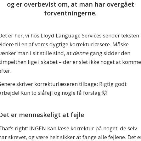
og er overbevist om, at man har overgået
forventningerne.
Det er her, vi hos Lloyd Language Services sender teksten
videre til en af vores dygtige korrekturlæsere. Måske
tænker man i sit stille sind, at
denne
gang sidder den
simpelthen lige i skabet – der er slet ikke noget at komme
efter.
Senere skriver korrekturlæseren tilbage: Rigtig godt
arbejde! Kun to slåfejl og nogle få forslag 🤯
Det er menneskeligt at fejle
That’s right: INGEN kan læse korrektur på noget, de selv
har skrevet, og være helt sikker at fange alle fejlene. Det e